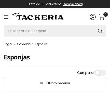
Oferta del 50.° aniversario |
Compra ahora
0
Bu
cu
co
Hogar
Comercio
Esponjas
Esponjas
Comparar
Filtrar y ordenar