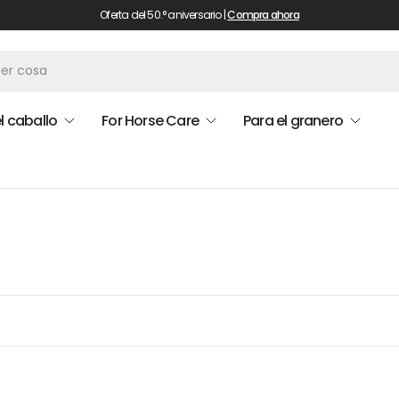
Oferta del 50.° aniversario |
Compra ahora
l caballo
For Horse Care
Para el granero