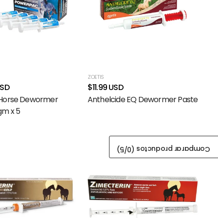
ZOETIS
USD
$11.99 USD
Horse Dewormer
Anthelcide EQ Dewormer Paste
gm x 5
/5)
0
Comparar productos (