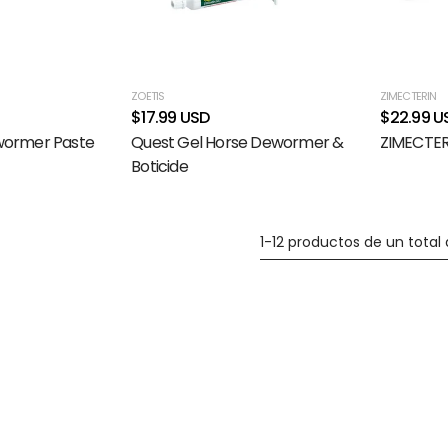
ZOETIS
ZIMECTERIN
$17.99 USD
$22.99 U
wormer Paste
Quest Gel Horse Dewormer &
ZIMECTER
Boticide
1-12 productos de un total 