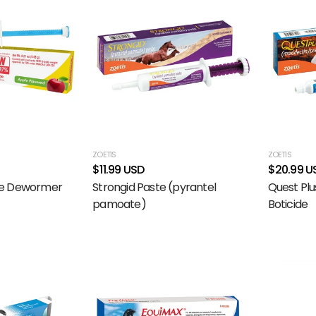
ZOETIS
ZOETIS
$11.99 USD
$20.99 U
se Dewormer
Strongid Paste (pyrantel
Quest Pl
pamoate)
Boticide