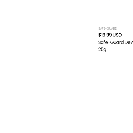
SAFE-GUARD
$13.99 USD
Safe-Guard De
25g