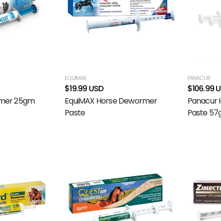
EQUIMAX
PANACUR
$19.99 USD
$106.99 
mer 25gm
EquiMAX Horse Dewormer
Panacur 
Paste
Paste 57