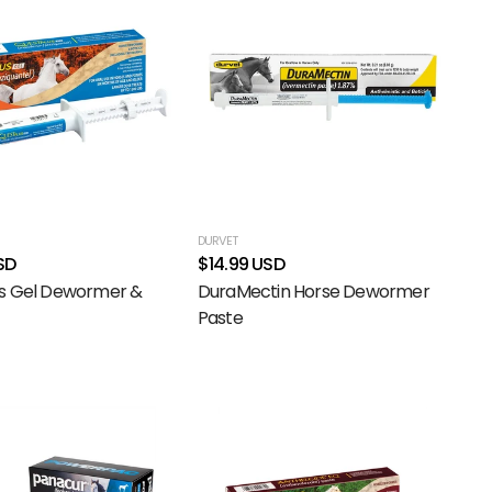
DURVET
SD
$14.99 USD
us Gel Dewormer &
DuraMectin Horse Dewormer
Paste