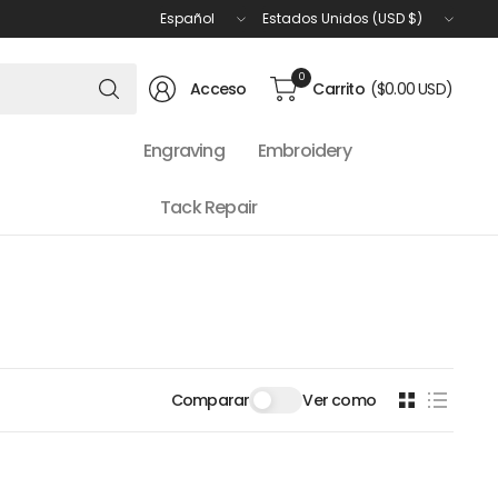
Actualizar
Actualizar
país/región
país/región
Buscar
0
Acceso
Carrito
($0.00 USD)
cualquier
cosa
Engraving
Embroidery
Tack Repair
Comparar
Ver como