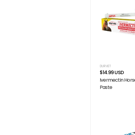
DURVET
$14.99 USD
Ivermectin Hor
Paste