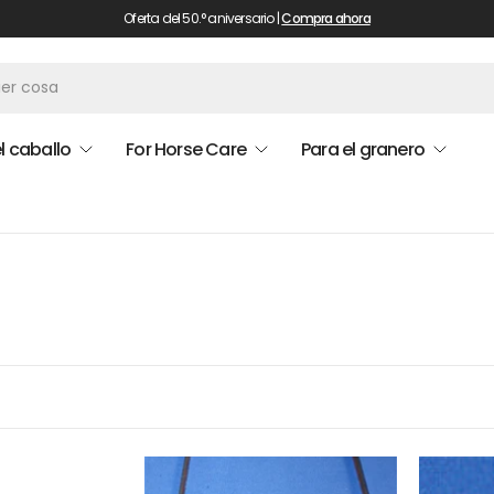
Oferta del 50.° aniversario |
Compra ahora
l caballo
For Horse Care
Para el granero