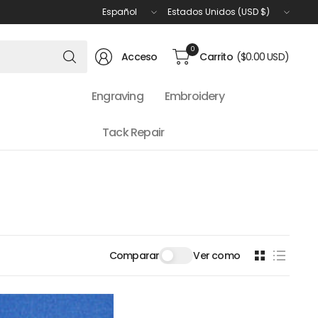
Actualizar
Actualizar
país/región
país/región
Buscar
0
Acceso
Carrito
($0.00 USD)
cualquier
cosa
Engraving
Embroidery
Tack Repair
Comparar
Ver como