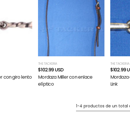
THE TACKERIA
THE TACKERIA
$102.99 USD
$102.99 
r con giro lento
Mordaza Miller con enlace
Mordaza d
elíptico
Link
1-4 productos de un total